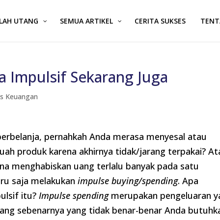
ALAH UTANG
SEMUA ARTIKEL
CERITA SUKSES
TENT
ja Impulsif Sekarang Juga
ps Keuangan
berbelanja, pernahkah Anda merasa menyesal atau
h produk karena akhirnya tidak/jarang terpakai? At
a menghabiskan uang terlalu banyak pada satu
baru saja melakukan
impulse buying/spending
. Apa
ulsif itu?
Impulse spending
merupakan pengeluaran y
ang sebenarnya yang tidak benar-benar Anda butuhk