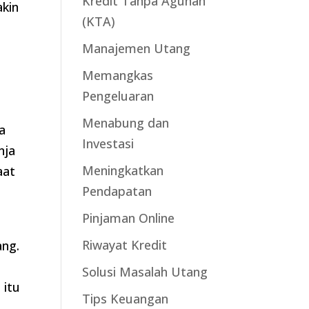
Kredit Tanpa Agunan
akin
(KTA)
Manajemen Utang
Memangkas
Pengeluaran
Menabung dan
a
Investasi
nja
Meningkatkan
aat
Pendapatan
Pinjaman Online
Riwayat Kredit
ang.
Solusi Masalah Utang
 itu
Tips Keuangan