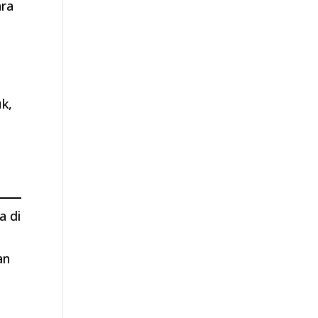
ara
k,
a di
i
an