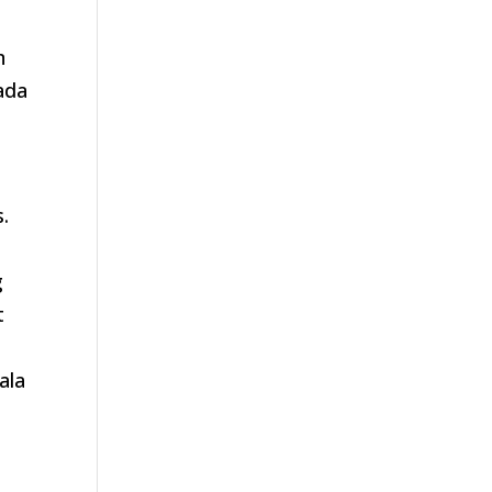
n
ada
.
g
t
ala