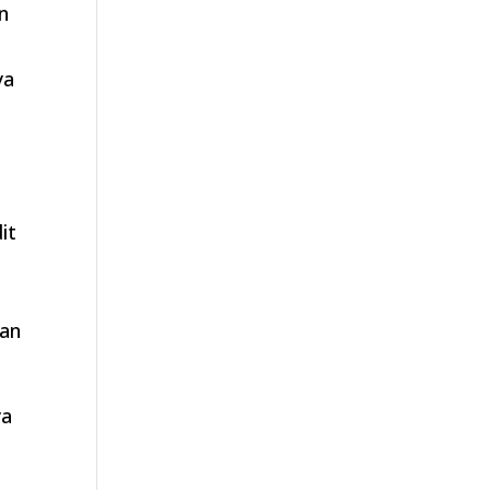
n
ya
n
it
ian
ya