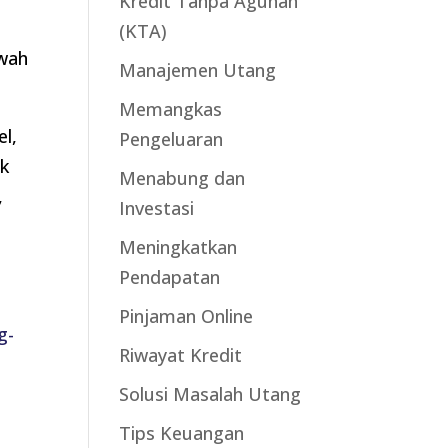
Kredit Tanpa Agunan
(KTA)
awah
Manajemen Utang
Memangkas
l,
Pengeluaran
uk
Menabung dan
,
Investasi
Meningkatkan
Pendapatan
Pinjaman Online
g-
Riwayat Kredit
Solusi Masalah Utang
Tips Keuangan