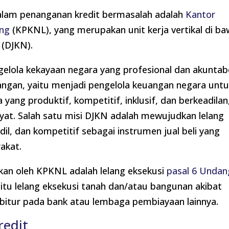
alam penanganan kredit bermasalah adalah
Kantor
ang
(KPKNL), yang merupakan unit kerja vertikal di b
(DJKN).
lola kekayaan negara yang profesional dan akuntabe
angan, yaitu menjadi pengelola keuangan negara unt
ng produktif, kompetitif, inklusif, dan berkeadilan
at. Salah satu misi DJKN adalah mewujudkan lelang
adil, dan kompetitif sebagai instrumen jual beli yang
akat.
nakan oleh KPKNL adalah lelang eksekusi
pasal 6 Undan
tu lelang eksekusi tanah dan/atau bangunan akibat
bitur pada bank atau lembaga pembiayaan lainnya.
redit