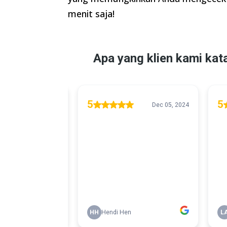
menit saja!