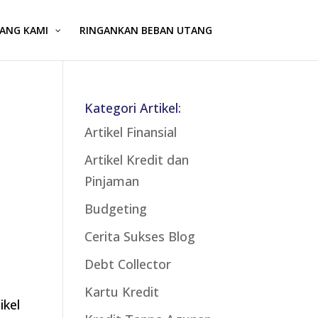
ANG KAMI
RINGANKAN BEBAN UTANG
Kategori Artikel:
Artikel Finansial
Artikel Kredit dan
Pinjaman
Budgeting
Cerita Sukses Blog
a
Debt Collector
Kartu Kredit
ikel