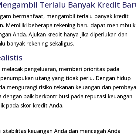
engambil Terlalu Banyak Kredit Bar
gam bermanfaat, mengambil terlalu banyak kredit
n. Memiliki beberapa rekening baru dapat menimbul
ngan Anda. Ajukan kredit hanya jika diperlukan dan
lu banyak rekening sekaligus.
listis
elacak pengeluaran, memberi prioritas pada
penumpukan utang yang tidak perlu. Dengan hidup
a mengurangi risiko tekanan keuangan dan pembay
la dengan baik berkontribusi pada reputasi keuangan
ik pada skor kredit Anda.
 stabilitas keuangan Anda dan mencegah Anda