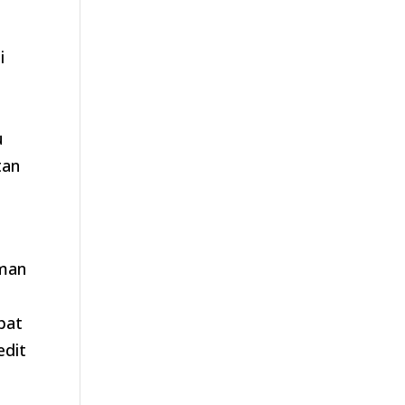
i
a
u
tan
aman
pat
edit