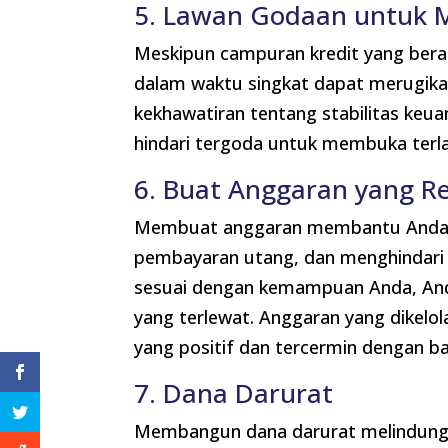
5. Lawan Godaan untuk M
Meskipun campuran kredit yang bera
dalam waktu singkat dapat merugika
kekhawatiran tentang stabilitas keua
hindari tergoda untuk membuka terla
6. Buat Anggaran yang Rea
Membuat anggaran membantu Anda m
pembayaran utang, dan menghindari 
sesuai dengan kemampuan Anda, And
yang terlewat. Anggaran yang dikelo
yang positif dan tercermin dengan ba
7. Dana Darurat
Membangun dana darurat melindungi