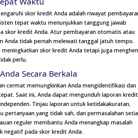
Tepat Waktu
engaruhi skor kredit Anda adalah riwayat pembayara
sisten tepat waktu menunjukkan tanggung jawab
a skor kredit Anda. Atur pembayaran otomatis atau
 Anda tidak pernah melewati tanggal jatuh tempo.
 meningkatkan skor kredit Anda tetapi juga menghe
idak perlu.
 Anda Secara Berkala
an cermat memungkinkan Anda mengidentifikasi dan
epat. Saat ini, Anda dapat mengunduh laporan kredi
 independen. Tinjau laporan untuk ketidakakuratan,
au pertanyaan yang tidak sah, dan permasalahan seti
tauan reguler membantu Anda menangkap masalah
 negatif pada skor kredit Anda.