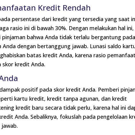
manfaatan Kredit Rendah
da persentase dari kredit yang tersedia yang saat in
a rasio ini di bawah 30%. Dengan melakukan hal ini,
 pinjaman bahwa Anda tidak terlalu bergantung pad
n Anda dengan bertanggung jawab. Lunasi saldo kart
enghabiskan batas kredit Anda, karena rasio pemanfaa
 skor kredit Anda.
t Anda
rdampak positif pada skor kredit Anda. Pemberi pinj
erti kartu kredit, kredit tanpa agunan, dan kredit
ing kredit baru secara tidak perlu, karena hal ini da
edit Anda. Sebaliknya, fokuslah pada pengelolaan kr
 jawab.