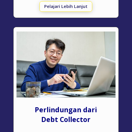
Pelajari Lebih Lanjut
Perlindungan dari
Debt Collector