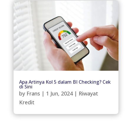
Apa Artinya Kol 5 dalam BI Checking? Cek
di Sini
by
Frans
|
1 Jun, 2024
|
Riwayat
Kredit