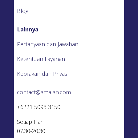
Blog
Lainnya
Pertanyaan dan Jawaban
Ketentuan Layanan
Kebijakan dan Privasi
contact@amalan.com
+6221 5093 3150
Setiap Hari
07.30-20.30