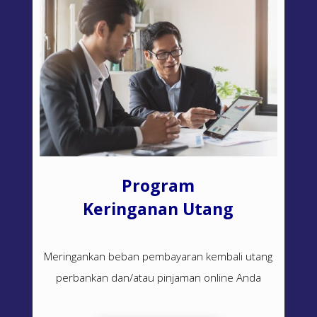
Program
Keringanan Utang
Meringankan beban pembayaran kembali utang
perbankan dan/atau pinjaman online Anda