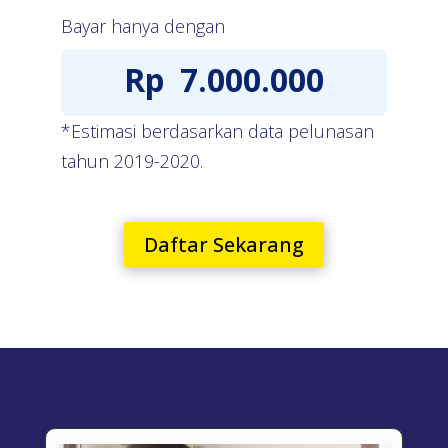
Bayar hanya dengan
Rp
7.000.000
*Estimasi berdasarkan data pelunasan
tahun 2019-2020.
Daftar Sekarang