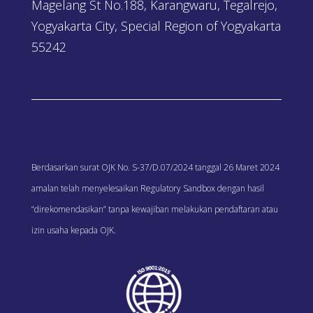
Magelang St No.188, Karangwaru, Tegalrejo,
Yogyakarta City, Special Region of Yogyakarta
55242
Berdasarkan surat OJK No. S-37/D.07/2024 tanggal 26 Maret 2024
amalan telah menyelesaikan Regulatory Sandbox dengan hasil
“direkomendasikan” tanpa kewajiban melakukan pendaftaran atau
izin usaha kepada OJK.