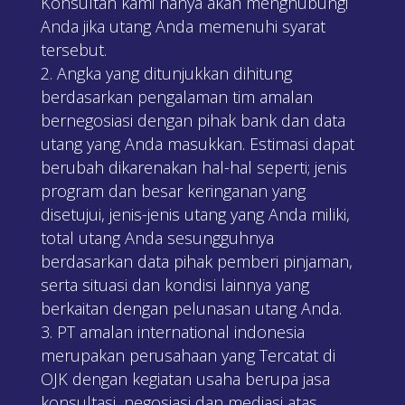
Konsultan kami hanya akan menghubungi
Anda jika utang Anda memenuhi syarat
tersebut.
Angka yang ditunjukkan dihitung
berdasarkan pengalaman tim amalan
bernegosiasi dengan pihak bank dan data
utang yang Anda masukkan. Estimasi dapat
berubah dikarenakan hal-hal seperti; jenis
program dan besar keringanan yang
disetujui, jenis-jenis utang yang Anda miliki,
total utang Anda sesungguhnya
berdasarkan data pihak pemberi pinjaman,
serta situasi dan kondisi lainnya yang
berkaitan dengan pelunasan utang Anda.
PT amalan international indonesia
merupakan perusahaan yang Tercatat di
OJK dengan kegiatan usaha berupa jasa
konsultasi, negosiasi dan mediasi atas