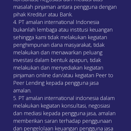
masalah pinjaman antara pengguna dengan
pihak Kreditur atau Bank.
PT amalan international Indonesia
bukanlah lembaga atau institusi keuangan
sehingga kami tidak melakukan kegiatan
penghimpunan dana masyarakat, tidak
melakukan dan menawarkan peluang
investasi dalam bentuk apapun, tidak
melakukan dan menyediakan kegiatan
pinjaman online dan/atau kegiatan Peer to
Peer Lending kepada pengguna jasa
amalan.
PT amalan international indonesia dalam
melakukan kegiatan konsultasi, negosiasi
dan mediasi kepada pengguna jasa, amalan
memberikan saran terhadap penggunaan
dan pengelolaan keuangan pengguna jasa