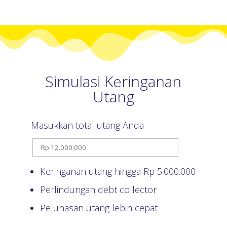
Simulasi Keringanan
Utang
Masukkan total utang Anda
Keringanan utang hingga Rp
5.000.000
Perlindungan debt collector
Pelunasan utang lebih cepat