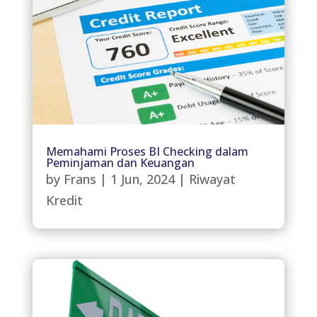
Memahami Proses BI Checking dalam
Peminjaman dan Keuangan
by
Frans
|
1 Jun, 2024
|
Riwayat
Kredit