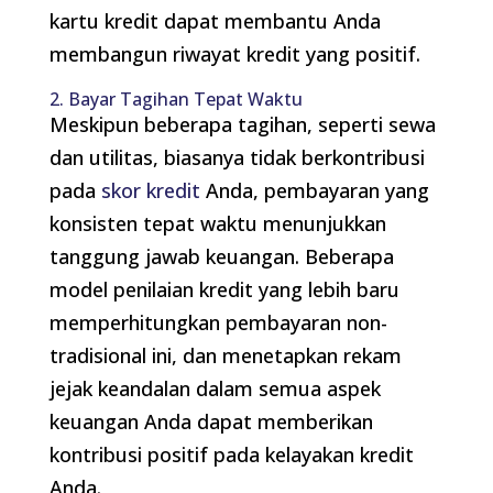
kartu kredit dapat membantu Anda
membangun riwayat kredit yang positif.
2. Bayar Tagihan Tepat Waktu
Meskipun beberapa tagihan, seperti sewa
dan utilitas, biasanya tidak berkontribusi
pada
skor kredit
Anda, pembayaran yang
konsisten tepat waktu menunjukkan
tanggung jawab keuangan. Beberapa
model penilaian kredit yang lebih baru
memperhitungkan pembayaran non-
tradisional ini, dan menetapkan rekam
jejak keandalan dalam semua aspek
keuangan Anda dapat memberikan
kontribusi positif pada kelayakan kredit
Anda.