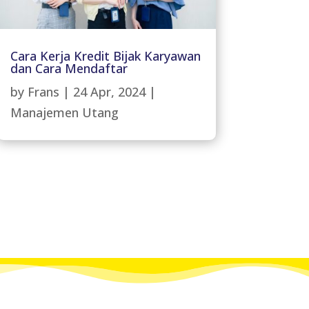
Cara Kerja Kredit Bijak Karyawan
dan Cara Mendaftar
by
Frans
|
24 Apr, 2024
|
Manajemen Utang