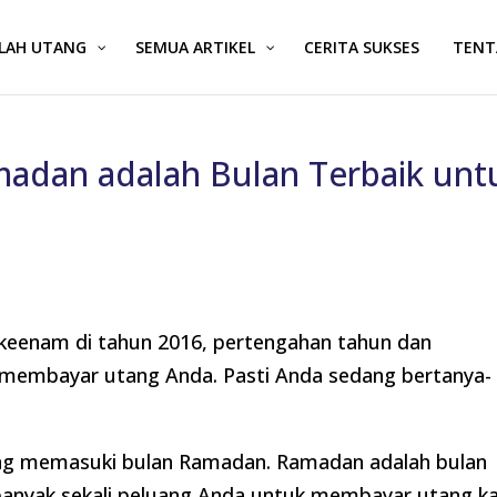
ALAH UTANG
SEMUA ARTIKEL
CERITA SUKSES
TENT
adan adalah Bulan Terbaik unt
 keenam di tahun 2016, pertengahan tahun dan
 membayar utang Anda. Pasti Anda sedang bertanya-
dang memasuki bulan Ramadan. Ramadan adalah bulan
anyak sekali peluang Anda untuk membayar utang k