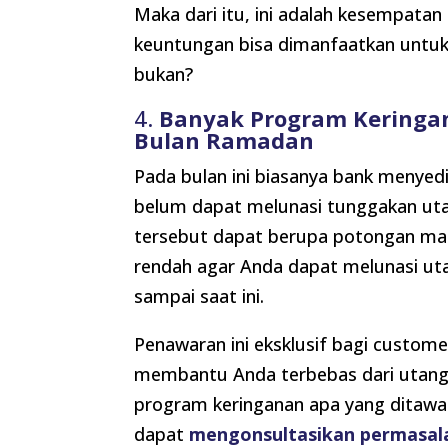
Maka dari itu, ini adalah kesempata
keuntungan bisa dimanfaatkan untuk
bukan?
4.
Banyak Program Keringan
Bulan Ramadan
Pada bulan ini biasanya bank menye
belum dapat melunasi tunggakan uta
tersebut dapat berupa potongan mau
rendah agar Anda dapat melunasi ut
sampai saat ini.
Penawaran ini eksklusif bagi custom
membantu Anda terbebas dari utang k
program keringanan apa yang ditawa
dapat
mengonsultasikan permasal