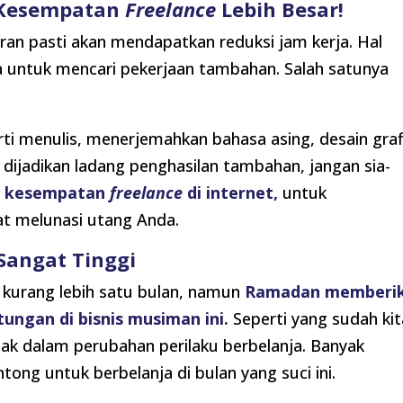
, Kesempatan
Freelance
Lebih Besar!
an pasti akan mendapatkan reduksi jam kerja. Hal
ra untuk mencari pekerjaan tambahan. Salah satunya
erti menulis, menerjemahkan bahasa asing, desain graf
ijadikan ladang penghasilan tambahan, jangan sia-
ai kesempatan
freelance
di internet,
untuk
t melunasi utang Anda.
Sangat Tinggi
kurang lebih satu bulan, namun
Ramadan memberi
ngan di bisnis musiman ini.
Seperti yang sudah kit
 dalam perubahan perilaku berbelanja. Banyak
ong untuk berbelanja di bulan yang suci ini.