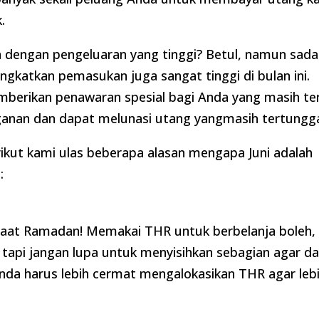
.
 dengan pengeluaran yang tinggi? Betul, namun sada
ngkatkan pemasukan juga sangat tinggi di bulan ini.
mberikan penawaran spesial bagi Anda yang masih terl
anan dan dapat melunasi utang yangmasih tertungg
ikut kami ulas beberapa alasan mengapa Juni adalah
:
 saat Ramadan! Memakai THR untuk berbelanja boleh,
 tapi jangan lupa untuk menyisihkan sebagian agar d
nda harus lebih cermat mengalokasikan THR agar leb