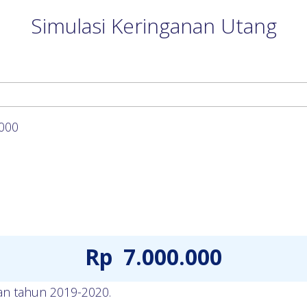
Simulasi Keringanan Utang
.000
Rp
7.000.000
an tahun 2019-2020.